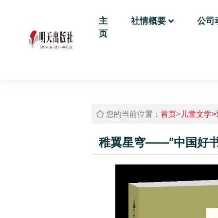
主
社情概要
公司
页
您的当前位置：
首页
>
儿童文学>
稚翼星穹——“中国好