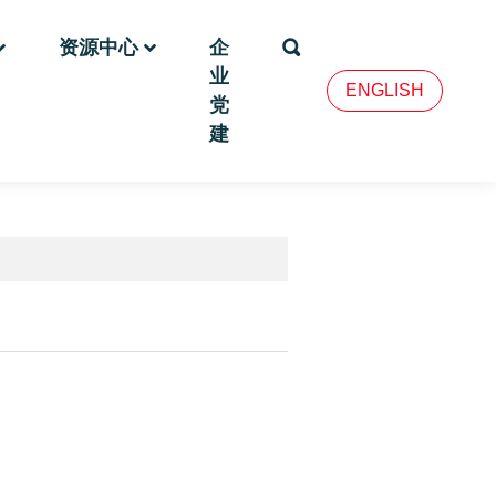
资源中心
企
业
ENGLISH
党
建