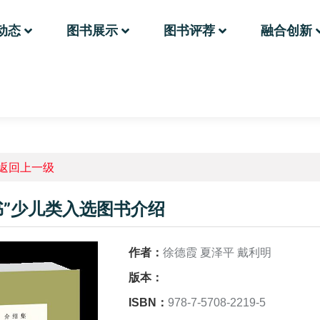
动态
图书展示
图书评荐
融合创新
返回上一级
书”少儿类入选图书介绍
作者：
徐德霞 夏泽平 戴利明
版本：
ISBN：
978-7-5708-2219-5