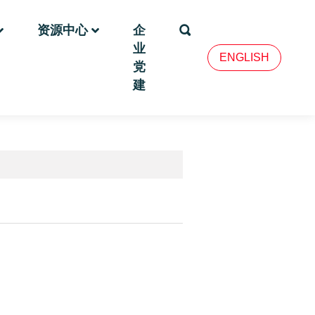
资源中心
企
业
ENGLISH
党
建