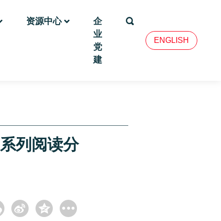
资源中心
企
业
ENGLISH
党
建
”系列阅读分