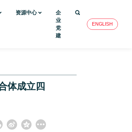
资源中心
企
业
ENGLISH
党
建
联合体成立四